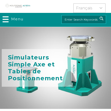
Aller
au
contenu
Menu
Rechercher
principal
Simulateurs
Simple Axe et
Tables de
Positionnement